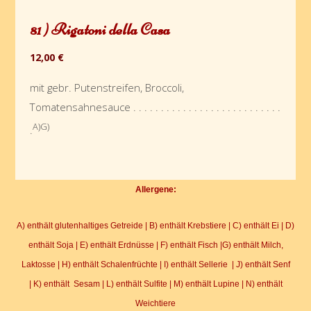
81 ) Rigatoni della Casa
12,00 €
mit gebr. Putenstreifen, Broccoli,
Tomatensahnesauce . . . . . . . . . . . . . . . . . . . . . . . . . . .
A)G)
.
Allergene:
A) enthält glutenhaltiges Getreide | B) enthält Krebstiere | C) enthält Ei | D)
enthält Soja | E) enthält Erdnüsse | F) enthält Fisch |G) enthält Milch,
Laktosse | H) enthält Schalenfrüchte | I) enthält Sellerie | J) enthält Senf
| K) enthält Sesam | L) enthält Sulfite | M) enthält Lupine | N) enthält
Weichtiere