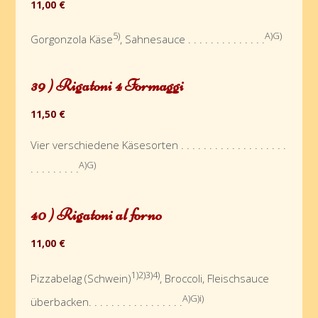
11,00 €
5)
A)G)
Gorgonzola Käse
, Sahnesauce . . . . . . . . . . . . . .
39 ) Rigatoni 4 Formaggi
11,50 €
Vier verschiedene Käsesorten . . . . . . . . . . . . . . . . . . .
A)G)
. . . . . . . . .
40 ) Rigatoni al forno
11,00 €
1)2)3)4)
Pizzabelag (Schwein)
, Broccoli, Fleischsauce
A)G)i)
überbacken. . . . . . . . . . . . . . . . .